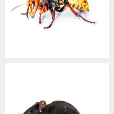
FRELON À NICE ET DANS LES ALPES MARITIMES (06)
DÉSINSECTISATION