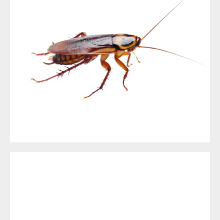
LES BLATTES ET CAFARDS À NICE ET DANS LE 06
DÉSINSECTISATION