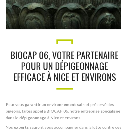
BIOCAP 06, VOTRE PARTENAIRE
POUR UN DÉPIGEONNAGE
EFFICACE À NICE ET ENVIRONS
Pour vous
garantir un environnement sain
et préservé des
pigeons, faites appel à BIOCAP 06, notre entreprise spécialisée
dans le
dépigeonnage à Nice
et environs.
Nos
experts
sauront vous accompagner dans la lutte contre ces