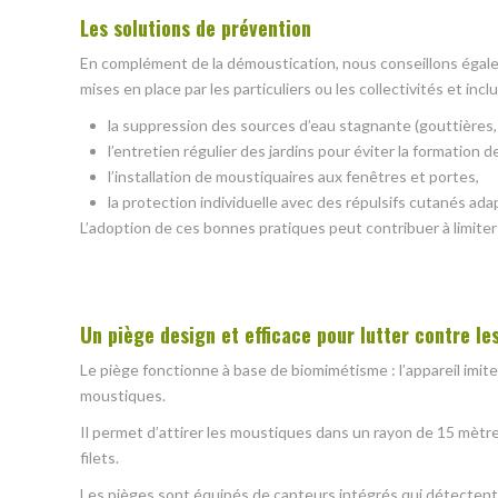
Les solutions de prévention
En complément de la démoustication, nous conseillons éga
mises en place par les particuliers ou les collectivités et incl
la suppression des sources d’eau stagnante (gouttières, 
l’entretien régulier des jardins pour éviter la formation 
l’installation de moustiquaires aux fenêtres et portes,
la protection individuelle avec des répulsifs cutanés ada
L’adoption de ces bonnes pratiques peut contribuer à limiter l
Un piège design et efficace pour lutter contre l
Le piège fonctionne à base de biomimétisme : l’appareil imite
moustiques.
Il permet d’attirer les moustiques dans un rayon de 15 mètre
filets.
Les pièges sont équipés de capteurs intégrés qui détectent