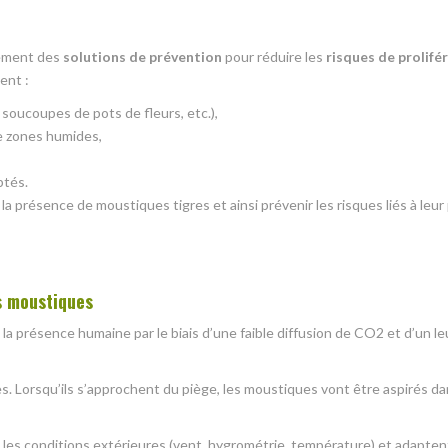
lement des
solutions de prévention
pour réduire les
risques de prolifé
uent :
soucoupes de pots de fleurs, etc.),
de zones humides,
ptés.
a présence de moustiques tigres et ainsi prévenir les risques liés à leur 
es moustiques
 la présence humaine par le biais d’une faible diffusion de CO2 et d’un le
s. Lorsqu’ils s’approchent du piège, les moustiques vont être aspirés da
 les conditions extérieures (vent, hygrométrie, température) et adapt