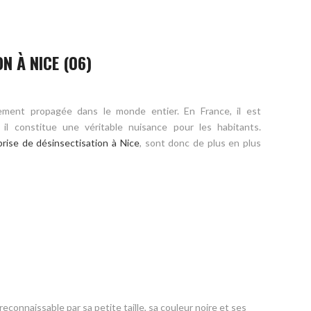
N À NICE (06)
ement propagée dans le monde entier. En France, il est
l constitue une véritable nuisance pour les habitants.
rise de désinsectisation à Nice
, sont donc de plus en plus
reconnaissable par sa petite taille, sa couleur noire et ses