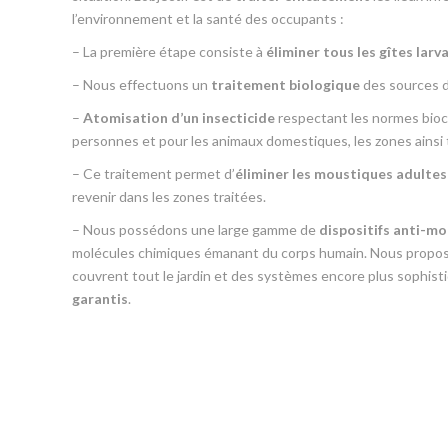
l’environnement et la santé des occupants :
– La première étape consiste à
éliminer tous les gîtes larv
– Nous effectuons un
traitement biologique
des sources d’
–
Atomisation d’un insecticide
respectant les normes bioci
personnes et pour les animaux domestiques, les zones ainsi t
– Ce traitement permet d’
éliminer les moustiques adultes
revenir dans les zones traitées.
– Nous possédons une large gamme de
dispositifs anti-m
molécules chimiques émanant du corps humain. Nous proposo
couvrent tout le jardin et des systèmes encore plus sophisti
garantis
.