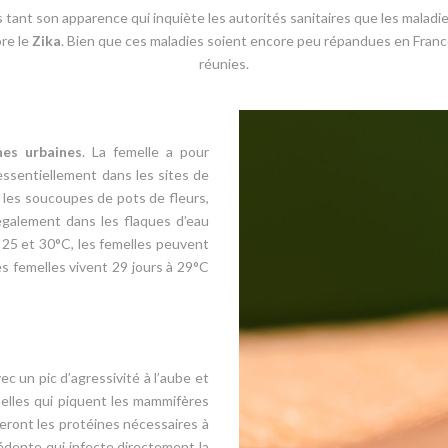
as tant son apparence qui inquiète les autorités sanitaires que les maladi
re le
Zika
. Bien que ces maladies soient encore peu répandues en France
réunies.
nes urbaines
. La femelle a pour
 essentiellement dans les sites de
, les soucoupes de pots de fleurs,
également dans les flaques d’eau
e 25 et 30°C, les femelles peuvent
s femelles vivent 29 jours à 29°C
c un pic d’agressivité à l’aube et
melles qui piquent les mammifères
veront les protéines nécessaires à
cédente qui infecte directement la