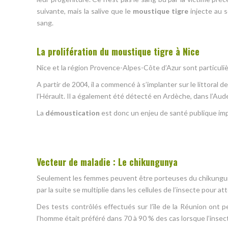
suivante, mais la salive que le
moustique tigre
injecte au se
sang.
La prolifération du moustique tigre à Nice
Nice et la région Provence-Alpes-Côte d’Azur sont particuli
A partir de 2004, il a commencé à s’implanter sur le littoral 
l’Hérault. Il a également été détecté en Ardèche, dans l’Aud
La
démoustication
est donc un enjeu de santé publique imp
Vecteur de maladie : Le chikungunya
Seulement les femmes peuvent être porteuses du chikungunya
par la suite se multiplie dans les cellules de l’insecte pour a
Des tests contrôlés effectués sur l’île de la Réunion ont p
l’homme était préféré dans 70 à 90 % des cas lorsque l’insecte