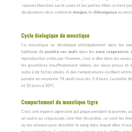
rayures blanches sur le corps et les pattes. Mais ce n’est p
de plusieurs virus comme la
dengue
, le
chikungunya
ou enco
Cycle biologique du moustique
Ce moustique se développe principalement dans les
zo
habitude de
pondre ses œufs
dans les
eaux stagnantes
,
reproduction créés par l’homme, c’est-à-dire dans les vases
les gouttières insuffisamment vidées, les vieux pneus et 
suite à de fortes pluies. A des températures oscillant entr
pondre en moyenne 74 œufs tous les 3-4 jours. La moitié de
et 32 jours à 30°C.
Comportement du moustique tigre
C’est une espèce agressive qui pique pendant la journée, ave
un autre au crépuscule. Une fois fécondée, ce sont les fe
ou les oiseaux pour absorber le sang dans lequel elles trou
leur progéniture. Ce n’est pas le sang bu par la victime pré