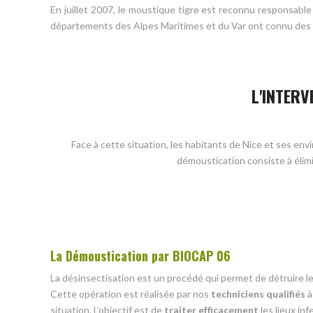
En juillet 2007, le moustique tigre est reconnu responsable
départements des Alpes Maritimes et du Var ont connu des
L'INTERV
Face à cette situation, les habitants de Nice et ses env
démoustication consiste à élim
La Démoustication par BIOCAP 06
La désinsectisation est un procédé qui permet de détruire le
Cette opération est réalisée par nos
techniciens qualifiés
à
situation. L’objectif est de
traiter efficacement
les lieux in