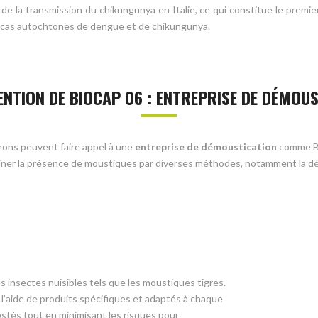
 de la transmission du chikungunya en Italie, ce qui constitue le premie
 cas autochtones de dengue et de chikungunya.
ENTION DE BIOCAP 06 : ENTREPRISE DE DÉMOU
irons peuvent faire appel à une
entreprise de démoustication
comme BIO
iner la présence de moustiques par diverses méthodes, notamment la dés
s insectes nuisibles tels que les moustiques tigres.
 l’aide de produits spécifiques et adaptés à chaque
festés tout en minimisant les risques pour