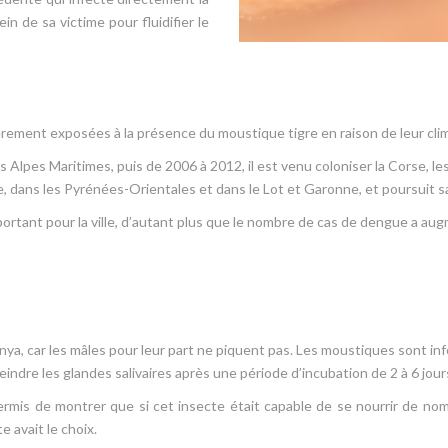
in de sa victime pour fluidifier le
èrement exposées à la présence du moustique tigre en raison de leur cl
des Alpes Maritimes, puis de 2006 à 2012, il est venu coloniser la Corse, l
e, dans les Pyrénées-Orientales et dans le Lot et Garonne, et poursuit sa
ortant pour la ville, d’autant plus que le nombre de cas de dengue a au
, car les mâles pour leur part ne piquent pas. Les moustiques sont infe
tteindre les glandes salivaires après une période d’incubation de 2 à 6 jou
ermis de montrer que si cet insecte était capable de se nourrir de nom
 avait le choix.