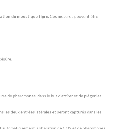
ration du moustique tigre
. Ces mesures peuvent être
piqûre.
urre de phéromones, dans le but d’attirer et de piéger les
ns les deux entrées latérales et seront capturés dans les
ent automatiquement la libération de CO2 et de phéromones.